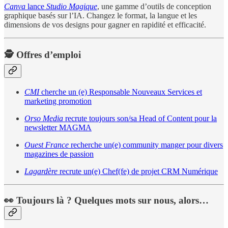
Canva
lance
Studio Magique
, une gamme d’outils de conception
graphique basés sur l’IA. Changez le format, la langue et les
dimensions de vos designs pour gagner en rapidité et efficacité.
🕵️ Offres d’emploi
CMI
cherche un (e) Responsable Nouveaux Services et
marketing promotion
Orso Media
recrute toujours son/sa Head of Content pour la
newsletter MAGMA
Ouest France
recherche un(e) community manger pour divers
magazines de passion
Lagardère
recrute un(e) Chef(fe) de projet CRM Numérique
👀 Toujours là ? Quelques mots sur nous, alors…