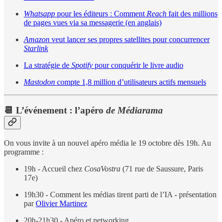
Whatsapp
pour les éditeurs : Comment
Reach
fait des millions
de pages vues via sa messagerie (en anglais)
Amazon
veut lancer ses propres satellites pour concurrencer
Starlink
La stratégie de
Spotify
pour conquérir le livre audio
Mastodon
compte 1,8 million d’utilisateurs actifs mensuels
📆 L’événement : l’apéro
de Médiarama
On
vous invite à un nouvel apéro média le 19 octobre dès 19h. Au
programme :
19h - Accueil chez
CosaVostra
(71 rue de Saussure, Paris
17e)
19h30 - Comment les médias tirent parti de l’IA - présentation
par
Olivier Martinez
20h-21h30 - Apéro et networking