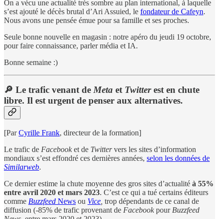
On a vécu une actualité très sombre au plan international, à laquelle
s’est ajouté le décès brutal d’Ari Assuied, le
fondateur de Cafeyn
.
Nous avons une pensée émue pour sa famille et ses proches.
Seule bonne nouvelle en magasin : notre apéro du jeudi 19 octobre,
pour faire connaissance, parler média et IA.
Bonne semaine :)
🔎 Le trafic venant de
Meta
et
Twitter
est en chute
libre. Il est urgent de penser aux alternatives.
[Par
Cyrille Frank
, directeur de la formation]
Le trafic de
Facebook
et de
Twitter
vers les sites d’information
mondiaux s’est effondré ces dernières années,
selon les données de
Similarweb
.
Ce dernier estime la chute moyenne des gros sites d’actualité
à 55%
entre avril 2020 et mars 2023
. C’est ce qui a tué certains éditeurs
comme
Buzzfeed
News
ou
Vice
,
trop dépendants de ce canal de
diffusion (-85% de trafic provenant de
Facebook
pour
Buzzfeed
News,
entre mars 2020 et 2023).