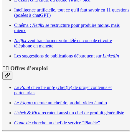
Intelligence artificielle, tout ce qu'il faut savoir en 11 questions
(posées à chatGPT)
Cinéma :
Netflix
se restructure pour produire moins, mais
mieux
Netflix
veut transformer votre télé en console et votre
téléphone en manette
Les suggestions de publications débarquent sur
LinkedIn
🕵️‍♀️ Offres d’emploi
Le Point
cherche un(e) chef(fe) de projet contenus et
partenariats
Le Figaro
recrute un chef de produit video / audio
Usbek & Rica
recrutent aussi un chef de produit généraliste
Contexte
cherche un chef de service “Planète”