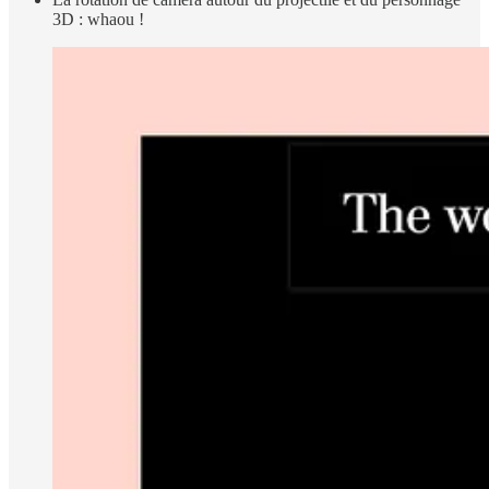
3D : whaou !