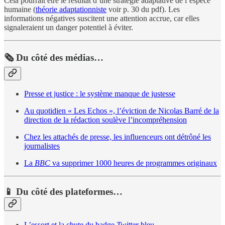
Cela pourrait être le résultat d’une stratégie adaptative de l’espèce
humaine (
théorie adaptationniste
voir p. 30 du pdf). Les
informations négatives suscitent une attention accrue, car elles
signaleraient un danger potentiel à éviter.
🗞️ Du côté des médias…
Presse et justice : le système manque de justesse
Au quotidien « Les Echos », l’éviction de Nicolas Barré de la
direction de la rédaction soulève l’incompréhension
Chez les attachés de presse, les influenceurs ont détrôné les
journalistes
La
BBC
va supprimer 1000 heures de programmes originaux
📱 Du côté des plateformes…
L’essort et la chute du badge
Twitter
bleu