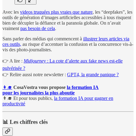
Avec les
videos truquées plus vraies que nature
, les “deepfakes”, les
outils de génération d’images artificielles accessibles à tous risquent
bien de décupler la défiance et la paranoïa globale. On n’avait
vraiment
pas besoin de cela
.
Sans parler des médias qui commencent à
illustrer leurs articles via
ces outils,
au risque d’accentuer la confusion et la concurrence vis-à-
vis des photo-journalistes.
👉 A lire :
Midjourney
: La cote d’alerte aux fake news est-elle
pulvérisée ?
👉 Relire aussi notre newsletter :
GPT4, la grande panique ?
👩‍🎓
CosaVostra vous propose
la formation IA
pour les journalistes la plus aboutie
👨‍🎓 Et pour tous publics,
la formation IA pour gagner en
productivité
📊 Les chiffres clés