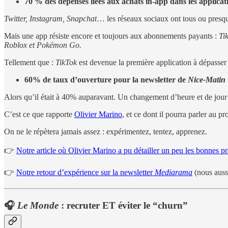
70 % des dépenses liées aux achats in-app dans les applica
Twitter, Instagram, Snapchat
… les réseaux sociaux ont tous ou presque
Mais une app résiste encore et toujours aux abonnements payants :
Ti
Roblox et Pokémon Go.
Tellement que :
TikTok
est devenue la première application à dépasser
60% de taux d’ouverture pour la newsletter de
Nice-Matin
Alors qu’il était à 40% auparavant. Un changement d’heure et de jour d
C’est ce que rapporte
Olivier Marino
, et ce dont il pourra parler au p
On ne le répètera jamais assez : expérimentez, tentez, apprenez.
👉
Notre article où Olivier Marino a pu détailler un peu les bonnes pr
👉
Notre retour d’expérience sur la newsletter
Mediarama
(nous auss
🎧
Le Monde
:
recruter ET éviter le “churn”