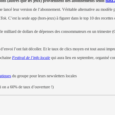
tions (autres que les jeux) proviennent des abonnements selon
data.
 lancé leur version de l’abonnement. Véritable alternative au modèle pu
kTok.
C’est la seule app (hors-jeux) à figurer dans le top 10 des recett
 le milliard de dollars de dépenses des consommateurs en un trimestre 
’envoi l’ont fait décoller. Et le taux de clics moyen est tout aussi impr
rochaine
Festival de l’info locale
qui aura lieu en septembre, organisé 
atiques
du groupe pour leurs newsletters locales
i on a 60% de taux d’ouverture !)