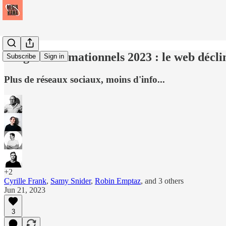
Usages informationnels 2023 : le web décli
Subscribe
Sign in
Plus de réseaux sociaux, moins d'info...
+2
Cyrille Frank
,
Samy Snider
,
Robin Emptaz
, and
3 others
Jun 21, 2023
3