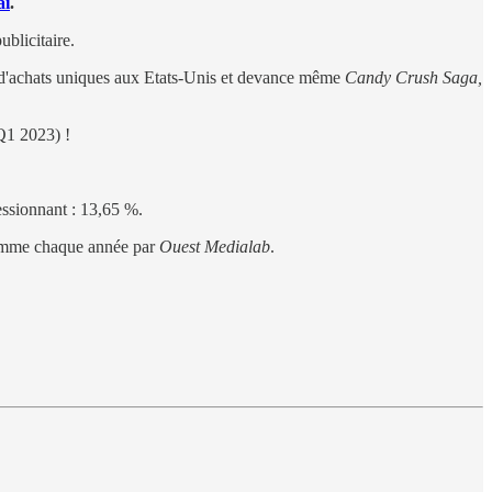
ai
.
blicitaire.
es d'achats uniques aux Etats-Unis et devance même
Candy Crush Saga,
(Q1 2023) !
essionnant : 13,65 %.
comme chaque année par
Ouest Medialab
.