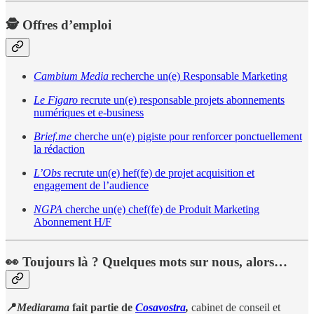
🕵️ Offres d’emploi
Cambium Media
recherche un(e) Responsable Marketing
Le Figaro
recrute un(e) responsable projets abonnements
numériques et e-business
Brief.me
cherche un(e) pigiste pour renforcer ponctuellement
la rédaction
L’Obs
recrute un(e) hef(fe) de projet acquisition et
engagement de l’audience
NGPA
cherche un(e) chef(fe) de Produit Marketing
Abonnement H/F
👀 Toujours là ? Quelques mots sur nous, alors…
📍
Mediarama
fait partie de
Cosavostra
,
cabinet de conseil et