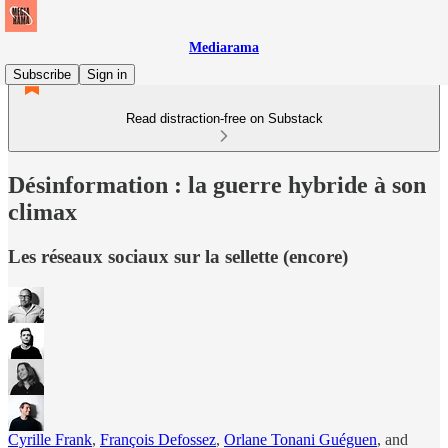
Mediarama
Subscribe
Sign in
Read distraction-free on Substack
Désinformation : la guerre hybride à son
climax
Les réseaux sociaux sur la sellette (encore)
Cyrille Frank
,
François Defossez
,
Orlane Tonani Guéguen
, and