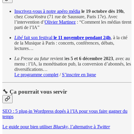
Inscrivez-vous à notre apéro média
le 19 octobre dès 19h
,
chez
CosaVostra
(71 rue de Saussure, Paris 17e). Avec
l’intervention d’
Olivier Martinez
: “Comment les médias tirent
parti de l’IA”
Libé
fait son festival
le 11 novembre pendant 24h
, à la cité
de la Musique à Paris : concerts, conférences, débats,
lectures…
La Presse au futur
revient l
es 5 et 6 décembre 2023
, avec au
menu : l’IA, la monétisation pub, la conversion d’abonnés, les
diversifications…
Le programme complet
/
S’inscrire en ligne
🔧 Ça pourrait vous servir
SEO : 5 plug-in Wordpress dopés à l’IA pour vous faire gagner du
temps
Le guide pour bien utiliser
Bluesky
, l’alternative à
Twitter